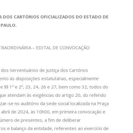
ÇA DOS
CARTÓRIOS OFICIALIZADOS DO ESTADO DE
 PAULO.
XTRAORDINÁRIA – EDITAL DE CONVOCAÇÃO
 dos Serventuários de Justiça dos Cartórios
ento às disposições estatutárias, especialmente
22 e §§ 1º e 2º, 23, 24, 26 e 27, bem como 32, todos do
e atendam às exigências do artigo 20, do referido
izar-se no auditório da sede social localizada na Praça
de abril de 2024, às 10h00, em primeira convocação e
mero de presentes, a fim de deliberar
ros e balanço da entidade, referentes ao exercício de