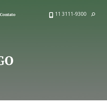
11 3111-9300
Contato
Search:
GO