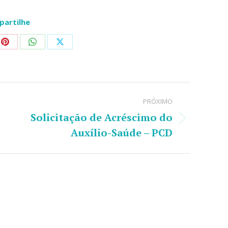
artilhe
Share
Share
Share
on
on
on
dIn
Pinterest
WhatsApp
X
PRÓXIMO
Solicitação de Acréscimo do
Próximo
Auxílio-Saúde – PCD
post: