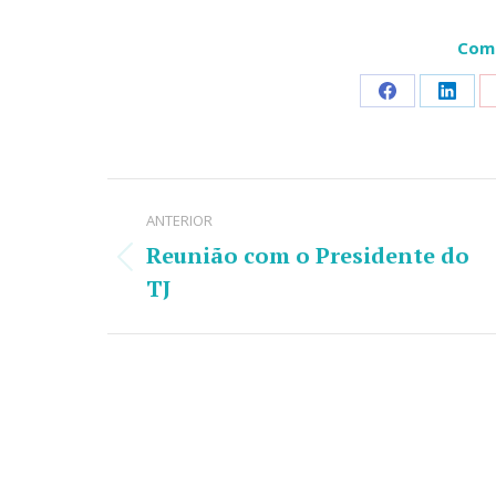
Comp
Share
Share
on
on
Facebook
Linke
Navegação
ANTERIOR
de
Reunião com o Presidente do
Post
post:
TJ
anterior: