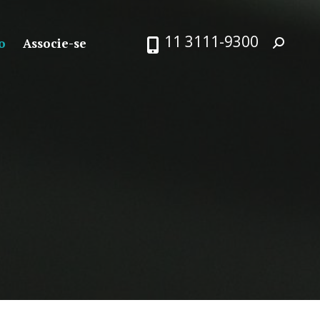
11 3111-9300
o
Associe-se
Search: