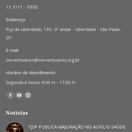
11 3111 - 9300
Endereço
Pça da Liberdade, 130 -3º andar - Liberdade - São Paulo -
SP.
E-mail
serventuarios@serventuarios.org.br
Horário de Atendimento
Segunda à Sexta: 9:00 H - 17:00 H
Encontre-nos em:
Facebook
YouTube
Instagram
page
page
page
Notícias
opens
opens
opens
in
in
in
TJSP PUBLICA MAJORAÇÃO NO AUXÍLIO SAÚDE
new
new
new