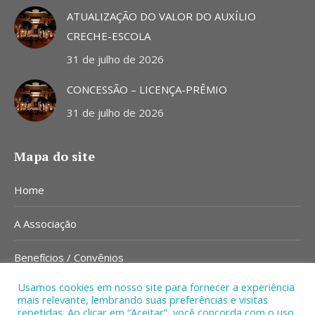
ATUALIZAÇÃO DO VALOR DO AUXÍLIO
CRECHE-ESCOLA
31 de julho de 2026
CONCESSÃO – LICENÇA-PRÊMIO
31 de julho de 2026
Mapa do site
Home
A Associação
Benefícios / Convênios
Usamos cookies em nosso site para fornecer a experiência
Notícias
mais relevante, lembrando suas preferências e visitas
repetidas. Ao clicar em “Aceitar”, você concorda com o uso