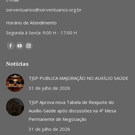
serventuarios@serventuarios.org.br
Horário de Atendimento
Segunda à Sexta: 9:00 H - 17:00 H
Encontre-nos em:
Facebook
YouTube
Instagram
page
page
page
Notícias
opens
opens
opens
in
in
in
TJSP PUBLICA MAJORAÇÃO NO AUXÍLIO SAÚDE
new
new
new
31 de julho de 2026
window
window
window
TJSP Aprova nova Tabela de Reajuste do
Auxílio-Saúde após discussões na 4ª Mesa
Permanente de Negociação
31 de julho de 2026