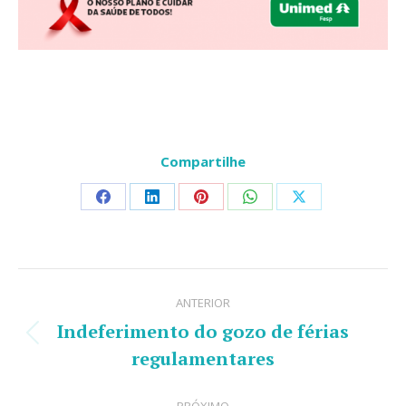
Compartilhe
Share
Share
Share
Share
Share
on
on
on
on
on
Facebook
LinkedIn
Pinterest
WhatsApp
X
Navegação
ANTERIOR
de
Indeferimento do gozo de férias
Post
post:
regulamentares
anterior: