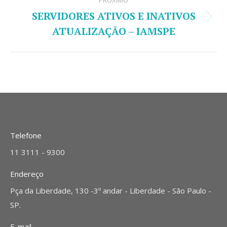
PRÓXIMO
SERVIDORES ATIVOS E INATIVOS
Próximo
ATUALIZAÇÃO – IAMSPE
post:
Telefone
11 3111 - 9300
Endereço
Pça da Liberdade, 130 -3º andar - Liberdade - São Paulo -
SP.
E-mail