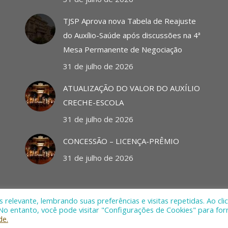
TJSP Aprova nova Tabela de Reajuste
do Auxílio-Saúde após discussões na 4ª
Mesa Permanente de Negociação
31 de julho de 2026
ATUALIZAÇÃO DO VALOR DO AUXÍLIO
CRECHE-ESCOLA
31 de julho de 2026
CONCESSÃO – LICENÇA-PRÊMIO
31 de julho de 2026
relevante, lembrando suas preferências e visitas repetidas. Ao cli
o entanto, você pode visitar "Configurações de Cookies" para for
de.