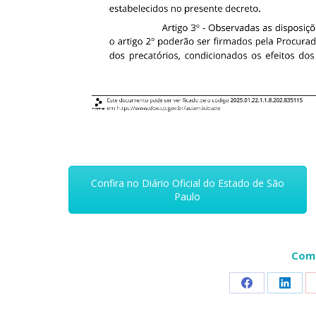
Confira no Diário Oficial do Estado de São
Paulo
Comp
Share
Share
on
on