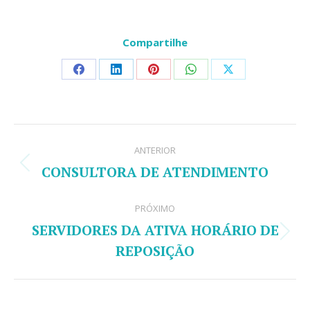
Compartilhe
Share
Share
Share
Share
Share
on
on
on
on
on
Facebook
LinkedIn
Pinterest
WhatsApp
X
Navegação
ANTERIOR
de
CONSULTORA DE ATENDIMENTO
Post
post:
anterior:
PRÓXIMO
SERVIDORES DA ATIVA HORÁRIO DE
Próximo
REPOSIÇÃO
post: