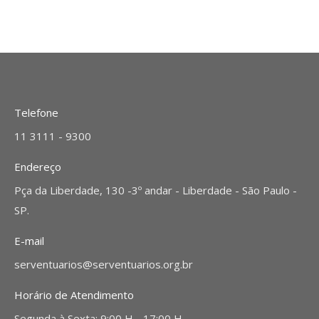
Telefone
11 3111 - 9300
Endereço
Pça da Liberdade, 130 -3º andar - Liberdade - São Paulo -
SP.
E-mail
serventuarios@serventuarios.org.br
Horário de Atendimento
Segunda à Sexta: 9:00 H - 17:00 H