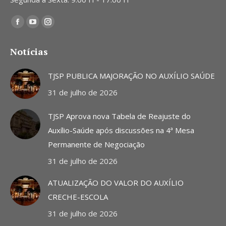
Encontre-nos em:
Facebook
YouTube
Instagram
page
page
page
Notícias
opens
opens
opens
in
in
in
TJSP PUBLICA MAJORAÇÃO NO AUXÍLIO SAÚDE
new
new
new
31 de julho de 2026
window
window
window
TJSP Aprova nova Tabela de Reajuste do
Auxílio-Saúde após discussões na 4ª Mesa
Permanente de Negociação
31 de julho de 2026
ATUALIZAÇÃO DO VALOR DO AUXÍLIO
CRECHE-ESCOLA
31 de julho de 2026