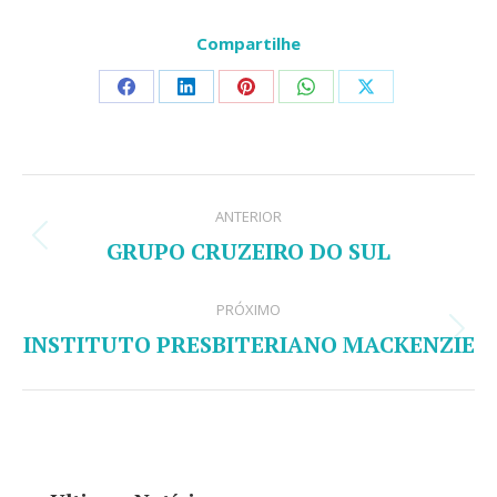
Compartilhe
Share
Share
Share
Share
Share
on
on
on
on
on
Facebook
LinkedIn
Pinterest
WhatsApp
X
Navegação
ANTERIOR
de
GRUPO CRUZEIRO DO SUL
Post
post:
anterior:
PRÓXIMO
INSTITUTO PRESBITERIANO MACKENZIE
Próximo
post: