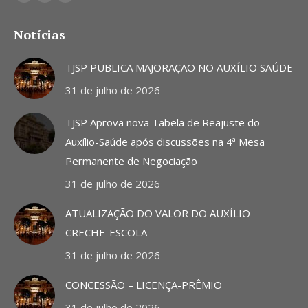
Facebook
YouTube
Instagram
page
page
page
Notícias
opens
opens
opens
in
in
in
TJSP PUBLICA MAJORAÇÃO NO AUXÍLIO SAÚDE
new
new
new
31 de julho de 2026
window
window
window
TJSP Aprova nova Tabela de Reajuste do
Auxílio-Saúde após discussões na 4ª Mesa
Permanente de Negociação
31 de julho de 2026
ATUALIZAÇÃO DO VALOR DO AUXÍLIO
CRECHE-ESCOLA
31 de julho de 2026
CONCESSÃO – LICENÇA-PRÊMIO
31 de julho de 2026