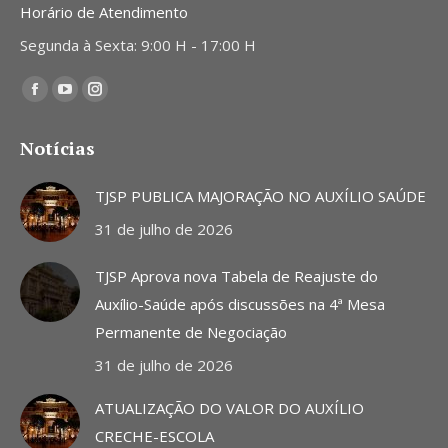
Horário de Atendimento
Segunda à Sexta: 9:00 H - 17:00 H
Encontre-nos em:
Facebook
YouTube
Instagram
page
page
page
Notícias
opens
opens
opens
in
in
in
TJSP PUBLICA MAJORAÇÃO NO AUXÍLIO SAÚDE
new
new
new
31 de julho de 2026
window
window
window
TJSP Aprova nova Tabela de Reajuste do
Auxílio-Saúde após discussões na 4ª Mesa
Permanente de Negociação
31 de julho de 2026
ATUALIZAÇÃO DO VALOR DO AUXÍLIO
CRECHE-ESCOLA