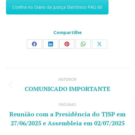
Confira no Diário da Justiça Eletrônico PÁG 60
Compartilhe
Share
Share
Share
Share
Share
on
on
on
on
on
Facebook
LinkedIn
Pinterest
WhatsApp
X
Navegação
ANTERIOR
de
COMUNICADO IMPORTANTE
Post
post:
anterior:
PRÓXIMO
Reunião com a Presidência do TJSP em
Próximo
27/06/2025 e Assembleia em 02/07/2025
post: