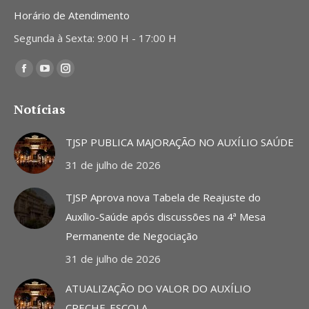
Horário de Atendimento
Segunda à Sexta: 9:00 H - 17:00 H
Encontre-nos em:
Facebook
YouTube
Instagram
page
page
page
Notícias
opens
opens
opens
in
in
in
TJSP PUBLICA MAJORAÇÃO NO AUXÍLIO SAÚDE
new
new
new
31 de julho de 2026
window
window
window
TJSP Aprova nova Tabela de Reajuste do
Auxílio-Saúde após discussões na 4ª Mesa
Permanente de Negociação
31 de julho de 2026
ATUALIZAÇÃO DO VALOR DO AUXÍLIO
CRECHE-ESCOLA