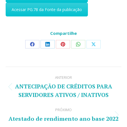
Acessar PG.78 da Fonte da publicação
Compartilhe
Share
Share
Share
Share
Share
on
on
on
on
on
Facebook
LinkedIn
Pinterest
WhatsApp
X
Navegação
ANTERIOR
de
ANTECIPAÇÃO DE CRÉDITOS PARA
Post
post:
SERVIDORES ATIVOS / INATIVOS
anterior:
PRÓXIMO
Atestado de rendimento ano base 2022
Próximo
post: