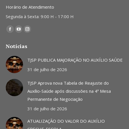
Horário de Atendimento
Segunda à Sexta: 9:00 H - 17:00 H
Encontre-nos em:
Facebook
YouTube
Instagram
page
page
page
Notícias
opens
opens
opens
in
in
in
TJSP PUBLICA MAJORAÇÃO NO AUXÍLIO SAÚDE
new
new
new
31 de julho de 2026
window
window
window
TJSP Aprova nova Tabela de Reajuste do
Auxílio-Saúde após discussões na 4ª Mesa
Permanente de Negociação
31 de julho de 2026
ATUALIZAÇÃO DO VALOR DO AUXÍLIO