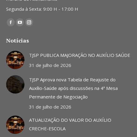
Segunda à Sexta: 9:00 H - 17:00 H
Encontre-nos em:
Facebook
YouTube
Instagram
page
page
page
Notícias
opens
opens
opens
in
in
in
TJSP PUBLICA MAJORAÇÃO NO AUXÍLIO SAÚDE
new
new
new
31 de julho de 2026
window
window
window
TJSP Aprova nova Tabela de Reajuste do
Auxílio-Saúde após discussões na 4ª Mesa
Permanente de Negociação
31 de julho de 2026
ATUALIZAÇÃO DO VALOR DO AUXÍLIO
CRECHE-ESCOLA