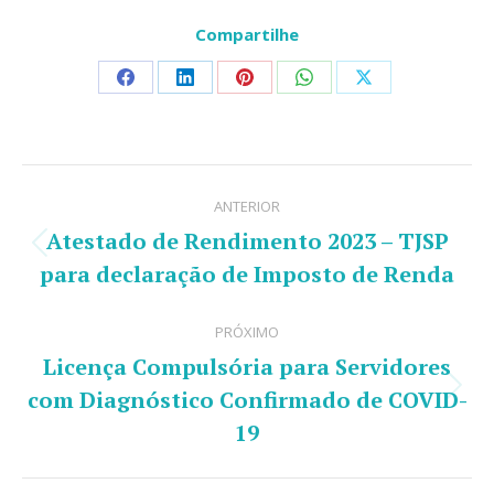
Compartilhe
Share
Share
Share
Share
Share
on
on
on
on
on
Facebook
LinkedIn
Pinterest
WhatsApp
X
Navegação
ANTERIOR
de
Atestado de Rendimento 2023 – TJSP
Post
post:
para declaração de Imposto de Renda
anterior:
PRÓXIMO
Licença Compulsória para Servidores
com Diagnóstico Confirmado de COVID-
Próximo
19
post: