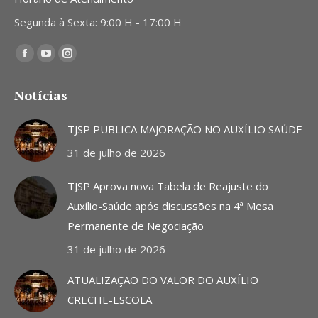
Segunda à Sexta: 9:00 H - 17:00 H
Encontre-nos em:
Facebook
YouTube
Instagram
page
page
page
Notícias
opens
opens
opens
in
in
in
TJSP PUBLICA MAJORAÇÃO NO AUXÍLIO SAÚDE
new
new
new
31 de julho de 2026
window
window
window
TJSP Aprova nova Tabela de Reajuste do
Auxílio-Saúde após discussões na 4ª Mesa
Permanente de Negociação
31 de julho de 2026
ATUALIZAÇÃO DO VALOR DO AUXÍLIO
CRECHE-ESCOLA