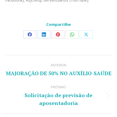
Facebook), Asjcoesp Serventuários (YouTube).
Compartilhe
Share
Share
Share
Share
Share
on
on
on
on
on
Facebook
LinkedIn
Pinterest
WhatsApp
X
Navegação
ANTERIOR
de
MAJORAÇÃO DE 50% NO AUXÍLIO-SAÚDE
Post
post:
anterior:
PRÓXIMO
Solicitação de previsão de
Próximo
aposentadoria
post: