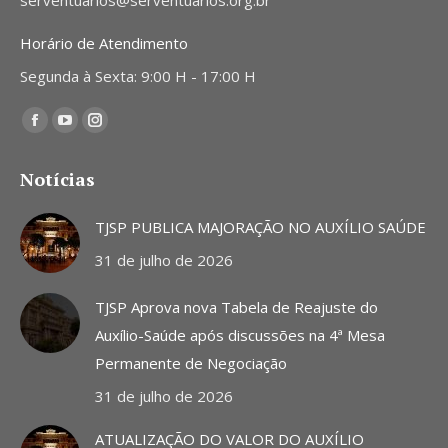
serventuarios@serventuarios.org.br
Horário de Atendimento
Segunda à Sexta: 9:00 H - 17:00 H
Encontre-nos em:
Facebook
YouTube
Instagram
page
page
page
Notícias
opens
opens
opens
in
in
in
TJSP PUBLICA MAJORAÇÃO NO AUXÍLIO SAÚDE
new
new
new
31 de julho de 2026
window
window
window
TJSP Aprova nova Tabela de Reajuste do
Auxílio-Saúde após discussões na 4ª Mesa
Permanente de Negociação
31 de julho de 2026
ATUALIZAÇÃO DO VALOR DO AUXÍLIO