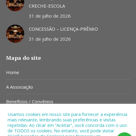
CRECHE-ESCOLA
31 de julho de 2026
CONCESSÃO – LICENÇA-PRÊMIO
31 de julho de 2026
Mapa do site
Home
A Associação
Benefícios / Convênios
Usamos cookies em nosso site para fornecer a experiência
Notícias
mais relevante, lembrando suas preferências e visitas
repetidas. Ao clicar em “Aceitar”, você concorda com o uso
de TODOS os cookies. No entanto, você pode visitar
Contato