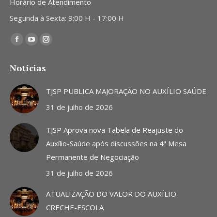
Horário de Atendimento
Segunda à Sexta: 9:00 H - 17:00 H
Encontre-nos em:
Facebook
YouTube
Instagram
page
page
page
Notícias
opens
opens
opens
in
in
in
TJSP PUBLICA MAJORAÇÃO NO AUXÍLIO SAÚDE
new
new
new
31 de julho de 2026
window
window
window
TJSP Aprova nova Tabela de Reajuste do
Auxílio-Saúde após discussões na 4ª Mesa
Permanente de Negociação
31 de julho de 2026
ATUALIZAÇÃO DO VALOR DO AUXÍLIO
CRECHE-ESCOLA