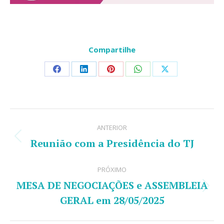
Compartilhe
Share
Share
Share
Share
Share
on
on
on
on
on
Facebook
LinkedIn
Pinterest
WhatsApp
X
Navegação
ANTERIOR
de
Reunião com a Presidência do TJ
Post
post:
anterior:
PRÓXIMO
MESA DE NEGOCIAÇÕES e ASSEMBLEIA
Próximo
GERAL em 28/05/2025
post: