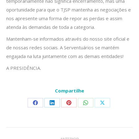
temporariamente não significa encerramento, mas uma
oportunidade para que o TJSP mantenha as negociações e
nos apresente uma forma de repor as perdas e assim
atenda às demandas de toda a categoria.
Mantenham-se informados através do nosso site oficial e
de nossas redes sociais. A Serventuários se mantém
engajada na luta juntamente com as demais entidades!
A PRESIDÊNCIA.
Compartilhe
Share
Share
Share
Share
Share
on
on
on
on
on
Facebook
LinkedIn
Pinterest
WhatsApp
X
Navegação