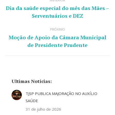
ANTERIOR
de
Dia da saúde especial do mês das Mães –
Post
post:
Serventuários e DEZ
anterior:
PRÓXIMO
Moção de Apoio da Câmara Municipal
Próximo
de Presidente Prudente
post:
Ultimas Notícias:
TJSP PUBLICA MAJORAÇÃO NO AUXÍLIO
SAÚDE
31 de julho de 2026