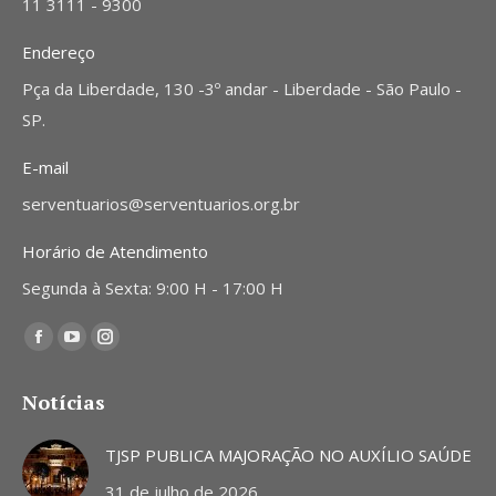
11 3111 - 9300
Endereço
Pça da Liberdade, 130 -3º andar - Liberdade - São Paulo -
SP.
E-mail
serventuarios@serventuarios.org.br
Horário de Atendimento
Segunda à Sexta: 9:00 H - 17:00 H
Encontre-nos em:
Facebook
YouTube
Instagram
page
page
page
Notícias
opens
opens
opens
in
in
in
TJSP PUBLICA MAJORAÇÃO NO AUXÍLIO SAÚDE
new
new
new
31 de julho de 2026
window
window
window