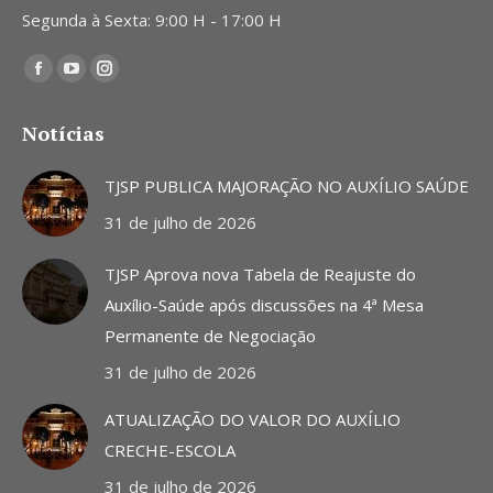
Segunda à Sexta: 9:00 H - 17:00 H
Encontre-nos em:
Facebook
YouTube
Instagram
page
page
page
Notícias
opens
opens
opens
in
in
in
TJSP PUBLICA MAJORAÇÃO NO AUXÍLIO SAÚDE
new
new
new
31 de julho de 2026
window
window
window
TJSP Aprova nova Tabela de Reajuste do
Auxílio-Saúde após discussões na 4ª Mesa
Permanente de Negociação
31 de julho de 2026
ATUALIZAÇÃO DO VALOR DO AUXÍLIO
CRECHE-ESCOLA
31 de julho de 2026