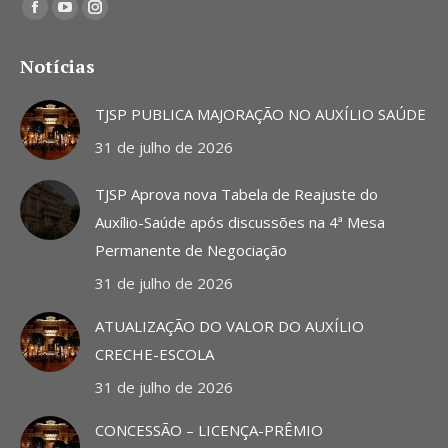
Encontre-nos em:
Facebook
YouTube
Instagram
page
page
page
Notícias
opens
opens
opens
in
in
in
TJSP PUBLICA MAJORAÇÃO NO AUXÍLIO SAÚDE
new
new
new
31 de julho de 2026
window
window
window
TJSP Aprova nova Tabela de Reajuste do
Auxílio-Saúde após discussões na 4ª Mesa
Permanente de Negociação
31 de julho de 2026
ATUALIZAÇÃO DO VALOR DO AUXÍLIO
CRECHE-ESCOLA
31 de julho de 2026
CONCESSÃO – LICENÇA-PRÊMIO