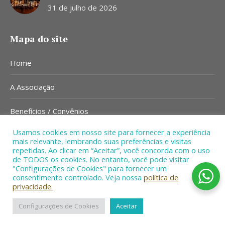
31 de julho de 2026
Mapa do site
Home
A Associação
Benefícios / Convênios
Usamos cookies em nosso site para fornecer a experiência
Notícias
mais relevante, lembrando suas preferências e visitas
repetidas. Ao clicar em “Aceitar”, você concorda com o uso
Contato
de TODOS os cookies. No entanto, você pode visitar
"Configurações de Cookies" para fornecer um
consentimento controlado. Veja nossa
política de
privacidade.
Configurações de Cookies
Aceitar
© 2022-2024 Serventuários. Todos os direitos Reservado.