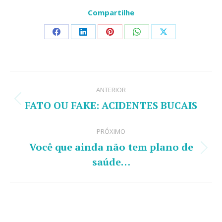
Compartilhe
Share
Share
Share
Share
Share
on
on
on
on
on
Facebook
LinkedIn
Pinterest
WhatsApp
X
Navegação
ANTERIOR
de
FATO OU FAKE: ACIDENTES BUCAIS
Post
post:
anterior:
PRÓXIMO
Você que ainda não tem plano de
Próximo
saúde…
post: