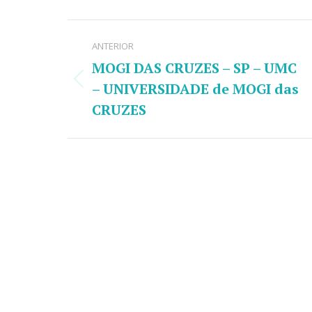
Facebook
Linke
Navegação
ANTERIOR
de
MOGI DAS CRUZES – SP – UMC
post:
– UNIVERSIDADE de MOGI das
Post
anterior:
CRUZES