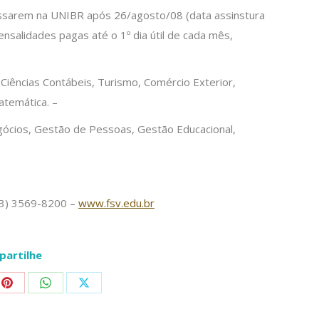
ssarem na UNIBR após 26/agosto/08 (data assinstura
salidades pagas até o 1º dia útil de cada mês,
 Ciências Contábeis, Turismo, Comércio Exterior,
atemática. –
ócios, Gestão de Pessoas, Gestão Educacional,
(13) 3569-8200 –
www.fsv.edu.br
artilhe
Share
Share
Share
on
on
on