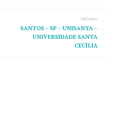
dIn
Pinterest
WhatsApp
X
PRÓXIMO
SANTOS – SP – UNISANTA –
UNIVERSIDADE SANTA
Próximo
post:
CECÍLIA