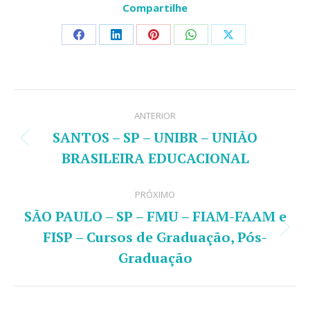
Compartilhe
Share
Share
Share
Share
Share
on
on
on
on
on
Facebook
LinkedIn
Pinterest
WhatsApp
X
Navegação
ANTERIOR
de
SANTOS – SP – UNIBR – UNIÃO
Post
post:
BRASILEIRA EDUCACIONAL
anterior:
PRÓXIMO
SÃO PAULO – SP – FMU – FIAM-FAAM e
FISP – Cursos de Graduação, Pós-
Próximo
Graduação
post: