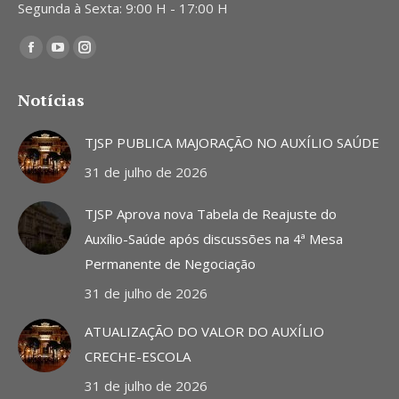
Segunda à Sexta: 9:00 H - 17:00 H
Encontre-nos em:
Facebook
YouTube
Instagram
page
page
page
Notícias
opens
opens
opens
in
in
in
TJSP PUBLICA MAJORAÇÃO NO AUXÍLIO SAÚDE
new
new
new
31 de julho de 2026
window
window
window
TJSP Aprova nova Tabela de Reajuste do
Auxílio-Saúde após discussões na 4ª Mesa
Permanente de Negociação
31 de julho de 2026
ATUALIZAÇÃO DO VALOR DO AUXÍLIO
CRECHE-ESCOLA
31 de julho de 2026