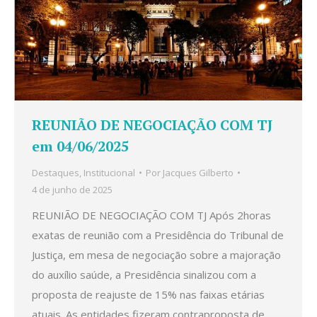
REUNIÃO DE NEGOCIAÇÃO COM TJ
em 04/06/2025
Destaques
,
Institucional
Por
Jacques Gilberto
4 de junho de 2025
REUNIÃO DE NEGOCIAÇÃO COM TJ Após 2horas
exatas de reunião com a Presidência do Tribunal de
Justiça, em mesa de negociação sobre a majoração
do auxílio saúde, a Presidência sinalizou com a
proposta de reajuste de 15% nas faixas etárias
atuais. As entidades fizeram contraproposta de