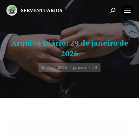
Search:
Arquivo Diário:
29 de janeiro de
2026
Você está aqui:
Início
2026
janeiro
29