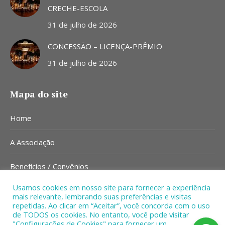
CRECHE-ESCOLA
31 de julho de 2026
CONCESSÃO – LICENÇA-PRÊMIO
31 de julho de 2026
Mapa do site
Home
A Associação
Benefícios / Convênios
Usamos cookies em nosso site para fornecer a experiência
Notícias
mais relevante, lembrando suas preferências e visitas
repetidas. Ao clicar em “Aceitar”, você concorda com o uso
Contato
de TODOS os cookies. No entanto, você pode visitar
"Configurações de Cookies" para fornecer um