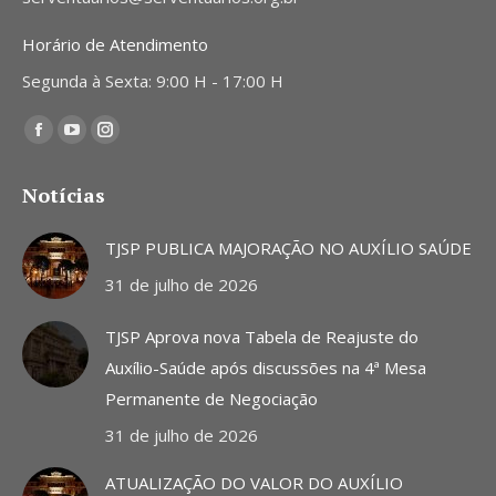
Horário de Atendimento
Segunda à Sexta: 9:00 H - 17:00 H
Encontre-nos em:
Facebook
YouTube
Instagram
page
page
page
Notícias
opens
opens
opens
in
in
in
TJSP PUBLICA MAJORAÇÃO NO AUXÍLIO SAÚDE
new
new
new
31 de julho de 2026
window
window
window
TJSP Aprova nova Tabela de Reajuste do
Auxílio-Saúde após discussões na 4ª Mesa
Permanente de Negociação
31 de julho de 2026
ATUALIZAÇÃO DO VALOR DO AUXÍLIO