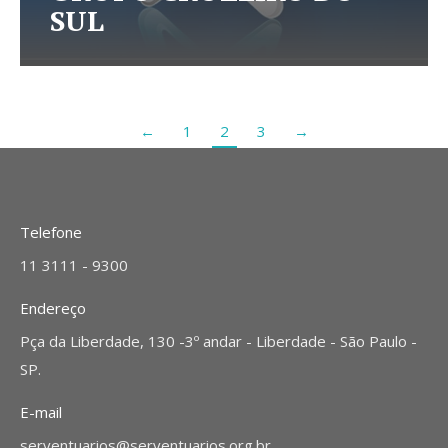
SUL
←
1
2
3
→
Telefone
11 3111 - 9300
Endereço
Pça da Liberdade, 130 -3º andar - Liberdade - São Paulo -
SP.
E-mail
serventuarios@serventuarios.org.br