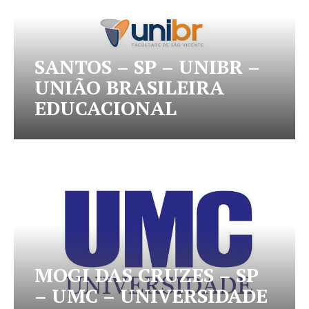
SANTOS – SP – UNIBR –
UNIÃO BRASILEIRA
EDUCACIONAL
MOGI DAS CRUZES – SP
– UMC – UNIVERSIDADE